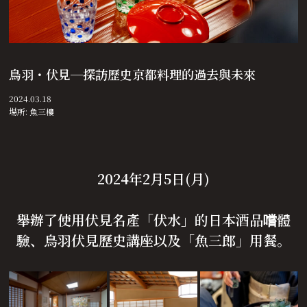
鳥羽・伏見─探訪歷史京都料理的過去與未來
2024.03.18
場所: 魚三樓
2024年2月5日(月)
舉辦了使用伏見名產「伏水」的日本酒品嚐體
驗、鳥羽伏見歷史講座以及「魚三郎」用餐。